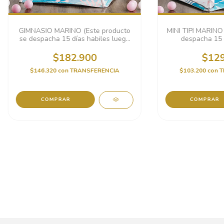
GIMNASIO MARINO (Este producto
MINI TIPI MARINO 
se despacha 15 días habiles luego
despacha 15 
de realizada la compra)
realizada 
$182.900
$129
$146.320
con
TRANSFERENCIA
$103.200
con
T