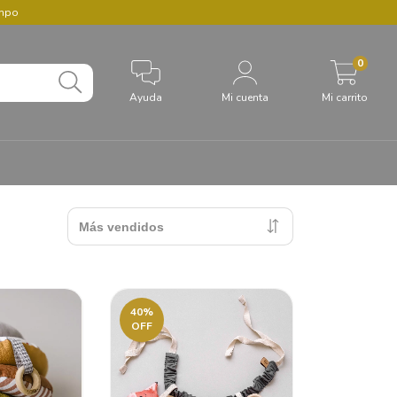
empo
0
Ayuda
Mi cuenta
Mi carrito
40
%
OFF