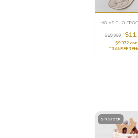
HOJAS DÚO CRO
$11
$19.900
$9.072
con
TRANSFEREN
SIN STOCK