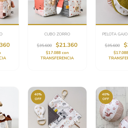
VO
CUBO ZORRO
PELOTA GAJ
.360
$21.360
$
$35.600
$35.600
n
$17.088
con
$17.08
CIA
TRANSFERENCIA
TRANSFE
40
%
40
%
OFF
OFF