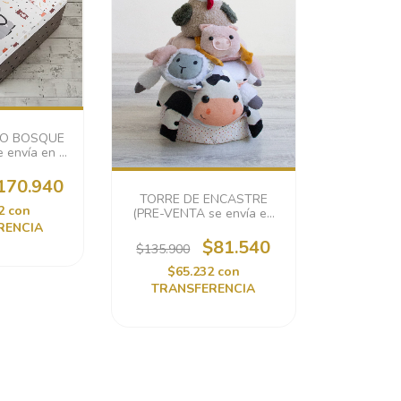
RO BOSQUE
 envía en 7
iles)
170.940
TORRE DE ENCASTRE
52
con
(PRE-VENTA se envía en
RENCIA
30 días hábiles)
$81.540
$135.900
$65.232
con
TRANSFERENCIA