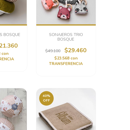
OS BOSQUE
SONAJEROS TRIO
BOSQUE
21.360
$29.460
$49.100
8
con
$23.568
con
RENCIA
TRANSFERENCIA
40
%
OFF