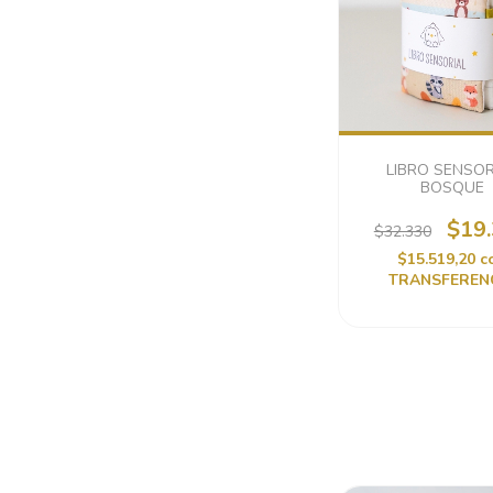
LIBRO SENSOR
BOSQUE
$19
$32.330
$15.519,20
c
TRANSFEREN