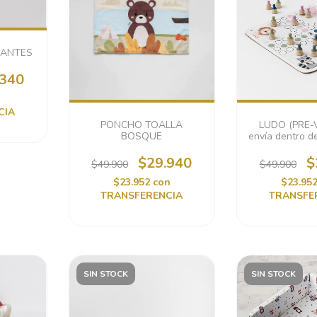
CANTES
.340
CIA
LUDO (PRE-
PONCHO TOALLA
envía dentro de
BOSQUE
hábil
$
$29.940
$49.900
$49.900
$23.95
$23.952
con
TRANSFE
TRANSFERENCIA
SIN STOCK
SIN STOCK