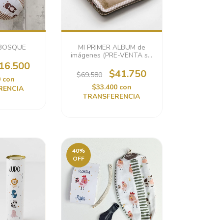
BOSQUE
MI PRIMER ALBUM de
imágenes (PRE-VENTA se
envía dentro de los 30 días
16.500
hábiles)
$41.750
$69.580
0
con
$33.400
con
RENCIA
TRANSFERENCIA
40
%
OFF