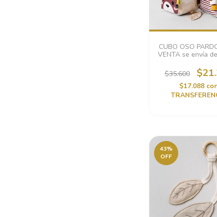
CUBO OSO PARDO
VENTA se envía de
los 30 días hábi
$21
$35.600
$17.088
co
TRANSFEREN
43
%
OFF