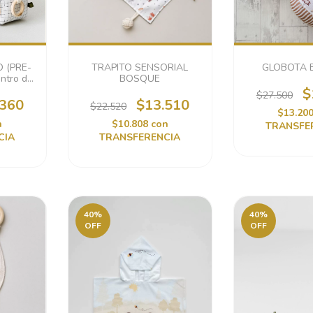
 (PRE-
TRAPITO SENSORIAL
GLOBOTA 
ntro de
BOSQUE
les)
$
$27.500
.360
$13.510
$22.520
$13.20
n
$10.808
con
TRANSFE
CIA
TRANSFERENCIA
40
%
40
%
OFF
OFF