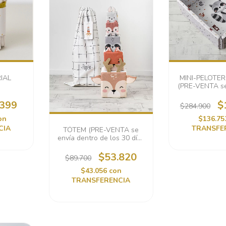
IAL
MINI-PELOTE
(PRE-VENTA se
días háb
.399
$
$284.900
on
$136.7
CIA
TRANSFE
TÓTEM (PRE-VENTA se
envía dentro de los 30 días
hábiles)
$53.820
$89.700
$43.056
con
TRANSFERENCIA