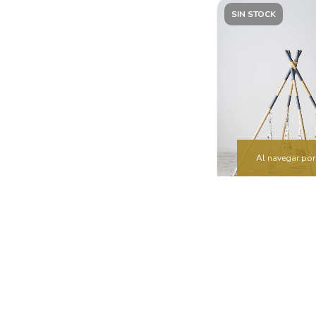
SIN STOCK
Al navegar por 
GIMNASIO BOSQUE
producto se desp
días hábiles lue
realizada la co
$109
$182.900
$87.792
co
TRANSFEREN