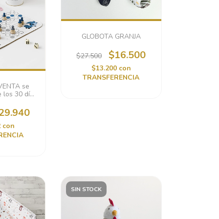
GLOBOTA GRANJA
$16.500
$27.500
$13.200
con
TRANSFERENCIA
VENTA se
 los 30 días
es)
29.940
2
con
RENCIA
SIN STOCK