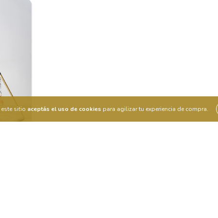
este sitio
aceptás el uso de cookies
para agilizar tu experiencia de compra.
 (Este
acha 10
go de
mpra)
.740
n
CIA