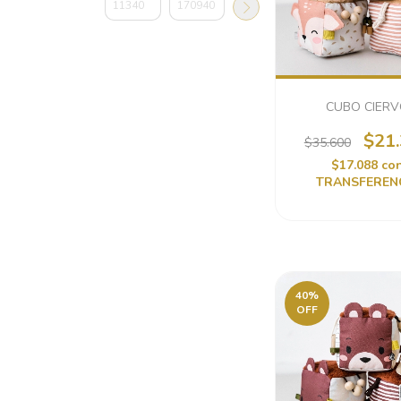
CUBO CIER
$21
$35.600
$17.088
co
TRANSFEREN
40
%
OFF