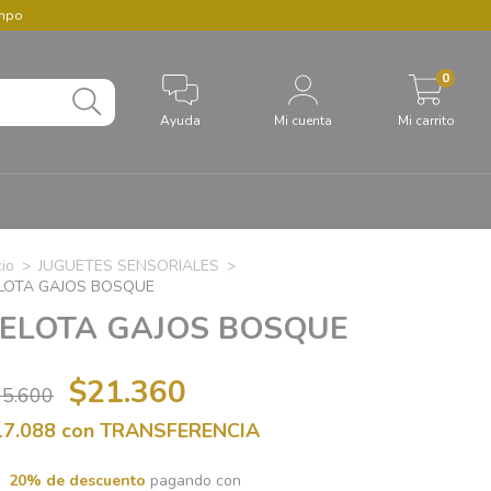
empo
0
Ayuda
Mi cuenta
Mi carrito
cio
>
JUGUETES SENSORIALES
>
LOTA GAJOS BOSQUE
ELOTA GAJOS BOSQUE
$21.360
35.600
17.088
con
TRANSFERENCIA
20% de descuento
pagando con