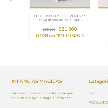
NOS (PRE-
CUBO OSO GRIS (PRE-VENTA se
o de los 30
envía dentro de los 30 días
)
hábiles)
.460
$21.360
$35.600
FERENCIA
$17.088
con
TRANSFERENCIA
INFANCIAS MÁGICAS
Categor
Hacemos juguetes con la ilusión de que
Inicio
brille en sus ojos la magia al recibirlos!
PRODUCTO