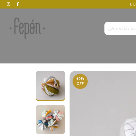
LIQ
40
%
OFF