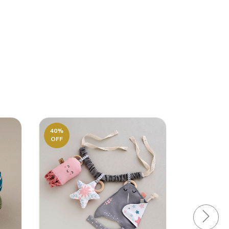
40
%
40
%
OFF
OFF