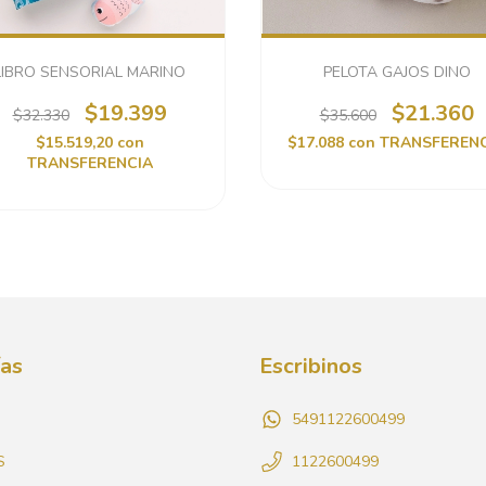
LIBRO SENSORIAL MARINO
PELOTA GAJOS DINO
$19.399
$21.360
$32.330
$35.600
$15.519,20
con
$17.088
con
TRANSFEREN
TRANSFERENCIA
ías
Escribinos
5491122600499
S
1122600499