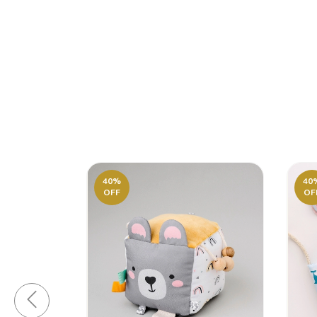
40
%
40
OFF
OF