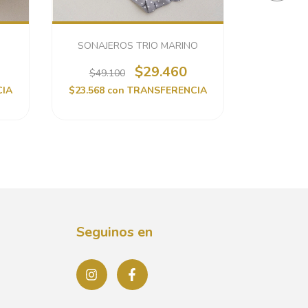
SONAJEROS TRIO MARINO
CU
$29.460
$49.100
$35.
CIA
$23.568
con
TRANSFERENCIA
$17.088
c
Seguinos en