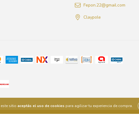
Fepon.22@gmail.com
Claypole
este sitio
aceptás el uso de cookies
para agilizar tu experiencia de compra.
las y los consumidores. Para reclamos
ingresá acá.
/
Botón de arrepentimien