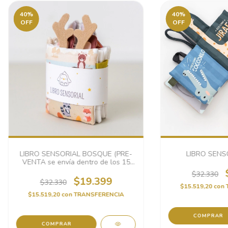
40
%
40
%
OFF
OFF
LIBRO SENSORIAL BOSQUE (PRE-
LIBRO SENS
VENTA se envía dentro de los 15
días hábiles)
$32.330
$19.399
$32.330
$15.519,20
con
$15.519,20
con
TRANSFERENCIA