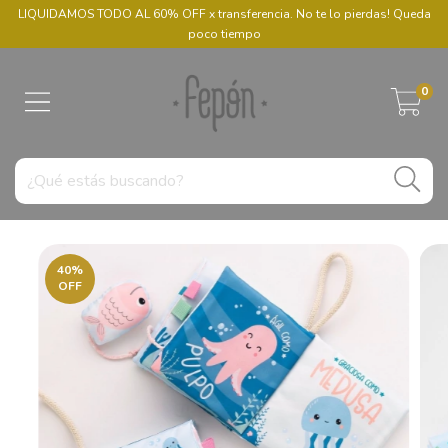
LIQUIDAMOS TODO AL 60% OFF x transferencia. No te lo pierdas! Queda
poco tiempo
0
40
%
OFF