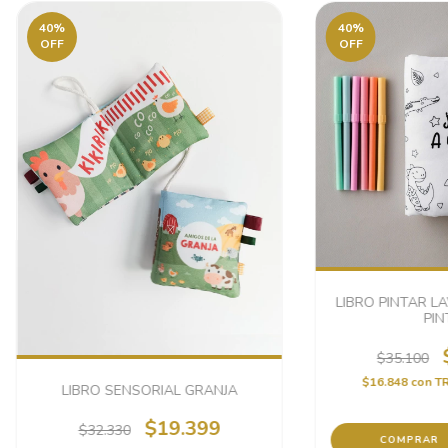
40
%
40
%
OFF
OFF
LIBRO PINTAR L
PIN
$35.100
$16.848
con
T
LIBRO SENSORIAL GRANJA
$19.399
$32.330