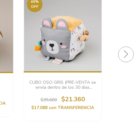
40
%
40
%
OFF
OFF
CUBO OSO GRIS (PRE-VENTA se
SONAJERO
envía dentro de los 30 días
VENTA se e
hábiles)
$21.360
$35.600
$49.
CIA
$17.088
con
TRANSFERENCIA
$23.568
c