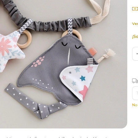
Ver
¡S
Ent
No 