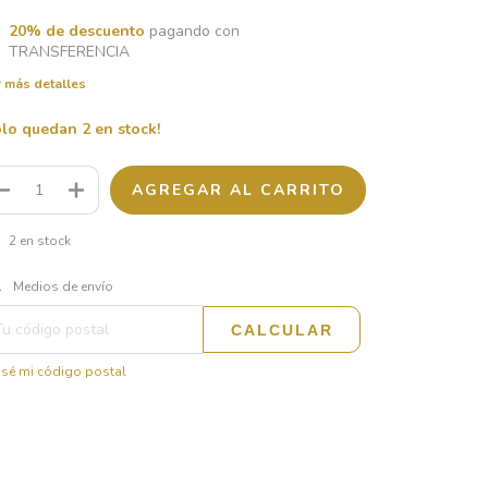
20% de descuento
pagando con
TRANSFERENCIA
 más detalles
olo quedan
2
en stock!
2
en stock
CAMBIAR CP
regas para el CP:
Medios de envío
CALCULAR
sé mi código postal