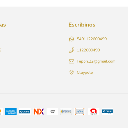
ías
Escribinos
5491122600499
S
1122600499
Fepon.22@gmail.com
Claypole