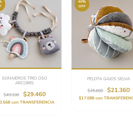
%
40
%
F
OFF
SONAJEROS TRIO OSO
PELOTA GAJOS SELVA
ARCOIRIS
$21.360
$35.600
$29.460
$49.100
$17.088
con
TRANSFEREN
3.568
con
TRANSFERENCIA