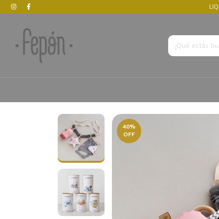
LIQ
40
%
OFF