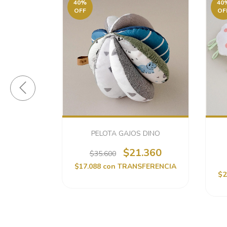
40
%
40
OFF
OF
 SELVA
PELOTA GAJOS DINO
.399
$21.360
$35.600
on
$17.088
con
TRANSFERENCIA
$2
CIA