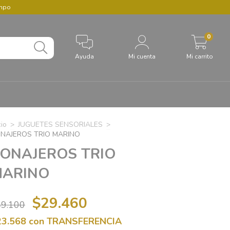
empo
0
Ayuda
Mi cuenta
Mi carrito
cio
>
JUGUETES SENSORIALES
>
NAJEROS TRIO MARINO
ONAJEROS TRIO
MARINO
$29.460
49.100
23.568
con
TRANSFERENCIA