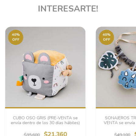
INTERESARTE!
40
%
40
%
OFF
OFF
CUBO OSO GRIS (PRE-VENTA se
SONAJEROS TRI
envía dentro de los 30 días hábiles)
VENTA se envía 
días h
$21.360
$35.600
$49.100