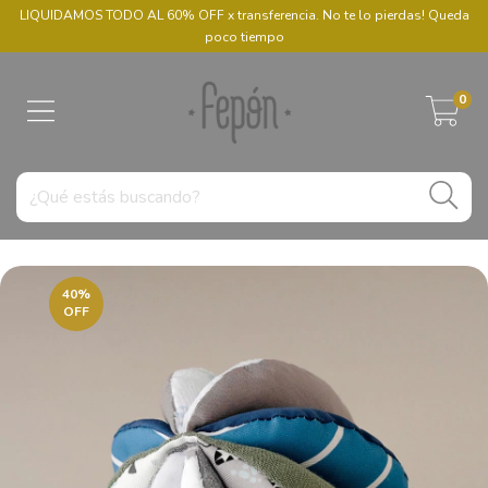
LIQUIDAMOS TODO AL 60% OFF x transferencia. No te lo pierdas! Queda
poco tiempo
0
40
%
OFF