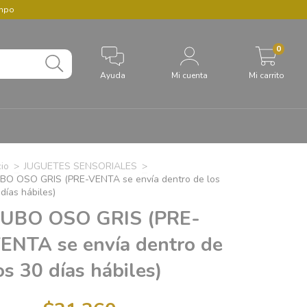
empo
0
Ayuda
Mi cuenta
Mi carrito
cio
>
JUGUETES SENSORIALES
>
BO OSO GRIS (PRE-VENTA se envía dentro de los
días hábiles)
UBO OSO GRIS (PRE-
ENTA se envía dentro de
os 30 días hábiles)