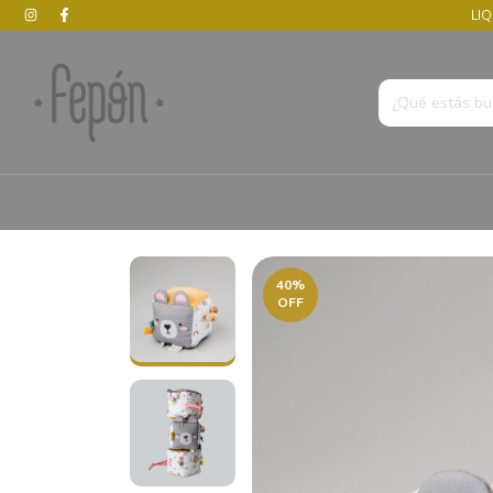
LIQ
40
%
OFF