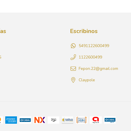
ías
Escribinos
5491122600499
S
1122600499
Fepon.22@gmail.com
Claypole