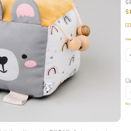
$
$
Ver
Ent
No 