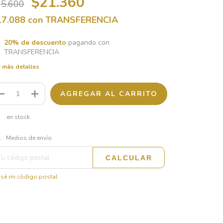
$21.360
35.600
17.088
con
TRANSFERENCIA
20% de descuento
pagando con
TRANSFERENCIA
 más detalles
en stock
CAMBIAR CP
regas para el CP:
Medios de envío
CALCULAR
sé mi código postal