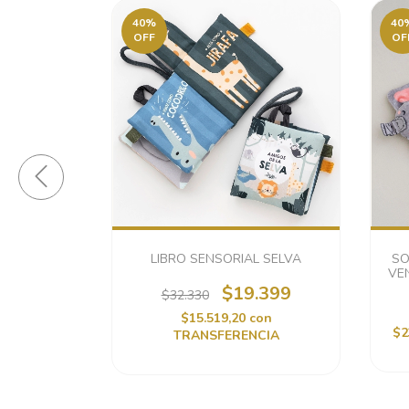
40
%
40
OFF
OF
O OSO
LIBRO SENSORIAL SELVA
SO
VEN
$19.399
$32.330
.460
$15.519,20
con
FERENCIA
$2
TRANSFERENCIA