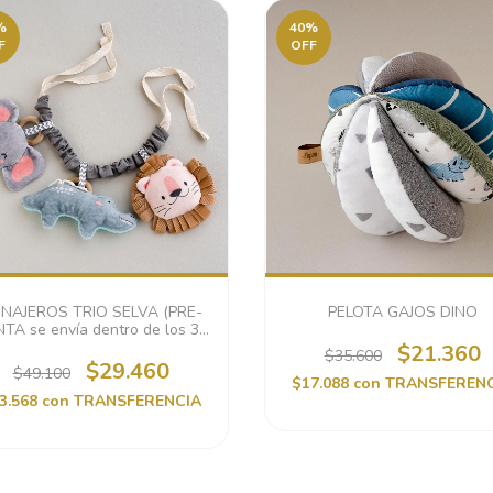
%
40
%
F
OFF
NAJEROS TRIO SELVA (PRE-
PELOTA GAJOS DINO
TA se envía dentro de los 30
días hábiles)
$21.360
$35.600
$29.460
$49.100
$17.088
con
TRANSFEREN
3.568
con
TRANSFERENCIA