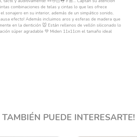
, táctil y auditivamente! 👀🖐🏻👅👂🏼... Captan su atención
intas combinaciones de telas y cintas lo que les ofrece
 el sonajero en su interior, además de un simpático sonido,
causa efecto! Además incluimos aros y esferas de madera que
ente en la dentición 🐭 Están rellenos de vellón siliconado lo
nsación súper agradable 💚 Miden 11x11cm el tamaño ideal
TAMBIÉN PUEDE INTERESARTE!