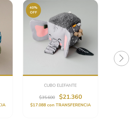
40
%
40
%
OFF
OFF
CUBO ELEFANTE
LIBRO 
$21.360
$35.600
$32.
CIA
$17.088
con
TRANSFERENCIA
$
TR