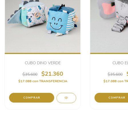
CUBO DINO VERDE
CUBO E
$21.360
$35.600
$35.600
$17.088
con
TRANSFERENCIA
$17.088
con
T